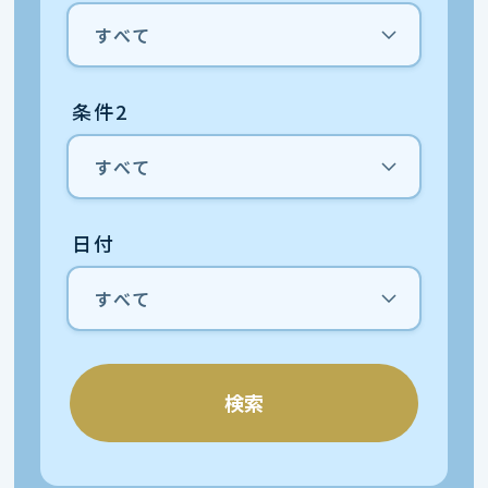
条件2
日付
検索