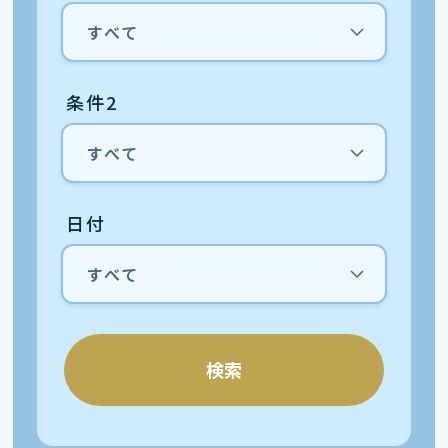
条件2
日付
検索