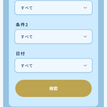
条件2
日付
検索