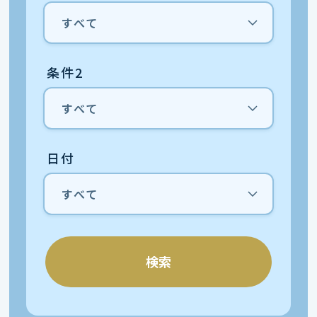
条件2
日付
検索