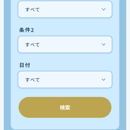
条件2
日付
検索