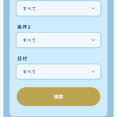
条件2
日付
検索