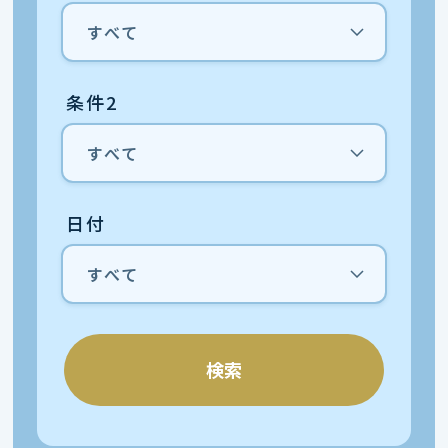
条件2
日付
検索