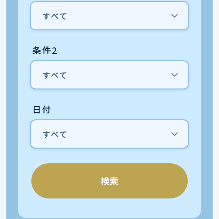
条件2
日付
検索