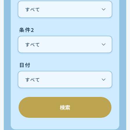
条件2
日付
検索