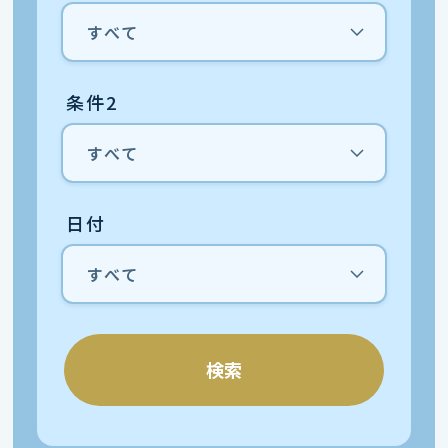
条件2
日付
検索