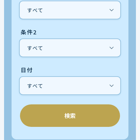
条件2
日付
検索