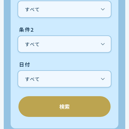
条件2
日付
検索