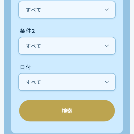
条件2
日付
検索