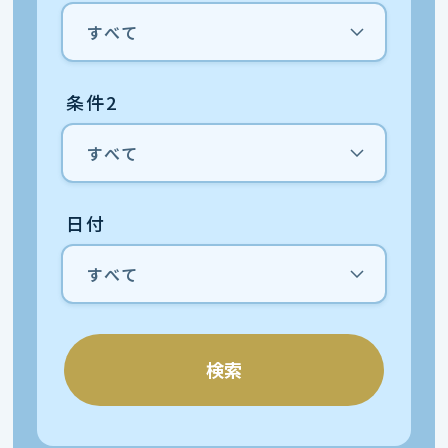
条件2
日付
検索