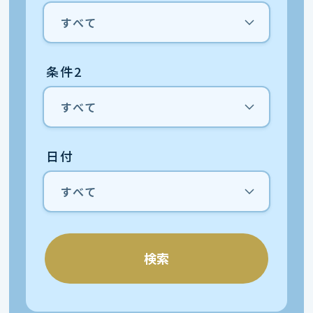
条件2
日付
検索