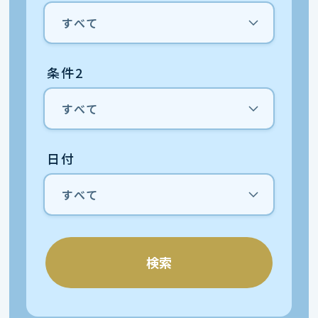
条件2
日付
検索