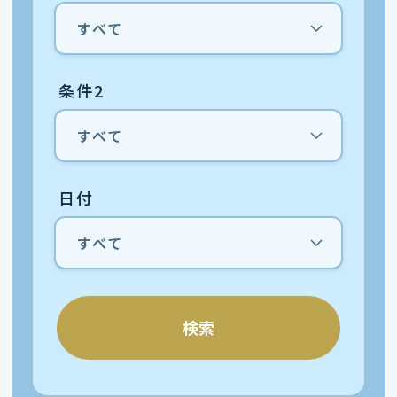
条件2
日付
検索