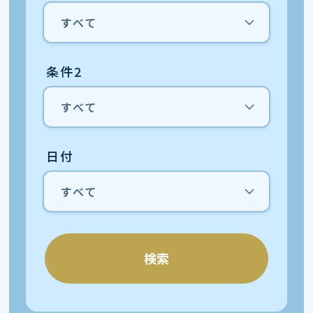
条件2
日付
検索