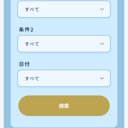
条件2
日付
検索