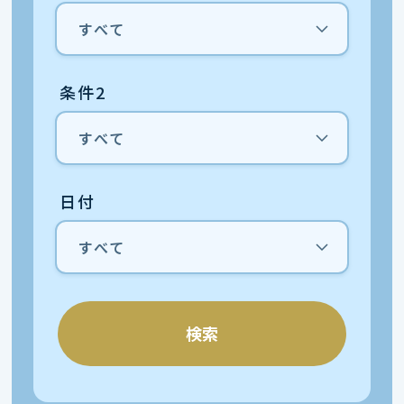
条件2
日付
検索