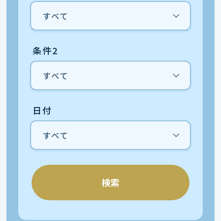
条件2
日付
検索