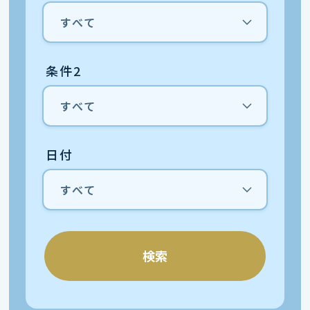
条件2
日付
検索