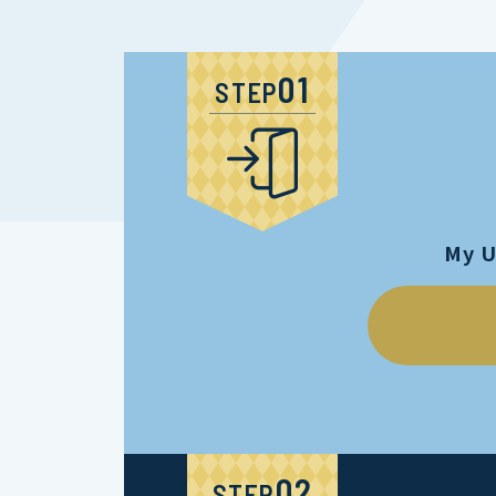
STEP
My 
STEP