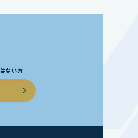
員ではない方
へ