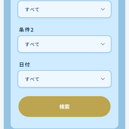
条件2
日付
検索