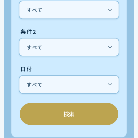
条件2
日付
検索