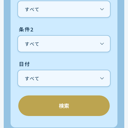
条件2
日付
検索