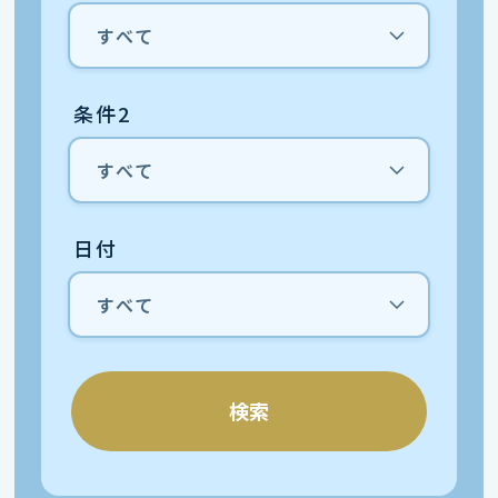
条件2
日付
検索