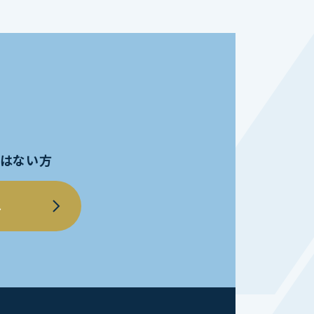
員ではない方
へ