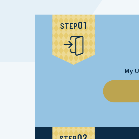
STEP
My 
STEP