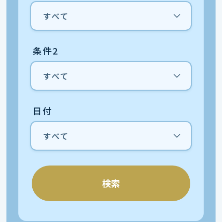
条件2
日付
検索