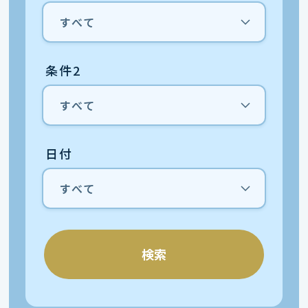
条件2
日付
検索