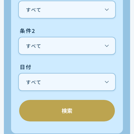
条件2
日付
検索