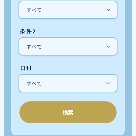
条件2
日付
検索