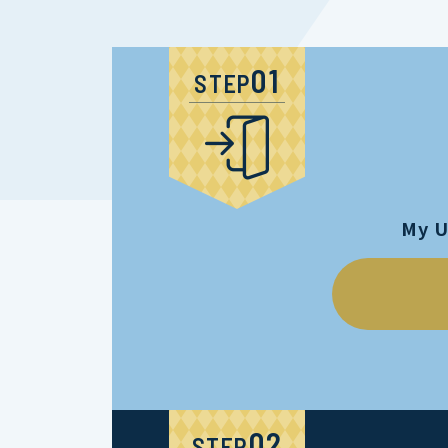
STEP
My 
STEP