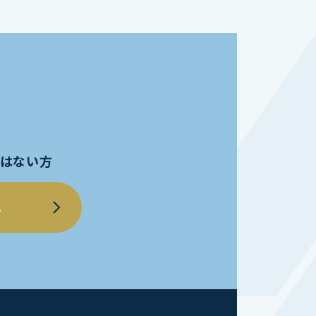
員ではない方
へ