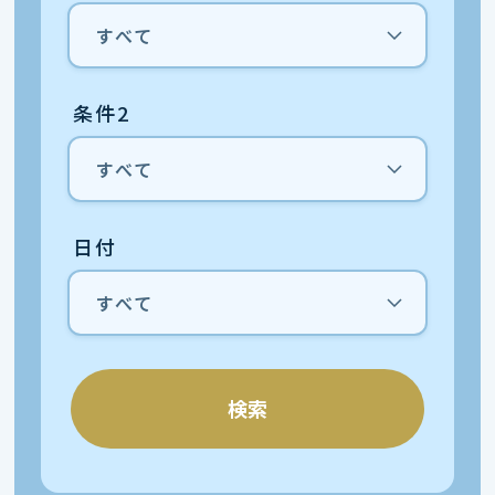
条件2
日付
検索