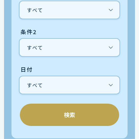
条件2
日付
検索