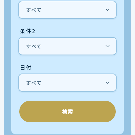
条件2
日付
検索