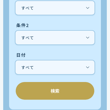
条件2
日付
検索