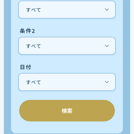
条件2
日付
検索