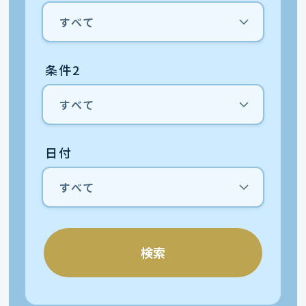
条件2
日付
検索