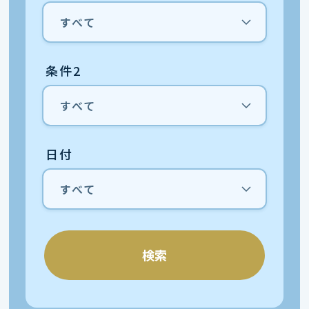
条件2
日付
検索