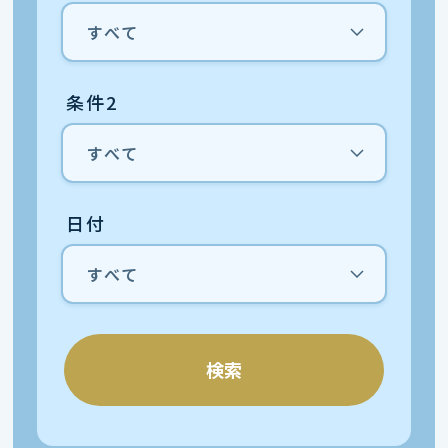
条件2
日付
検索