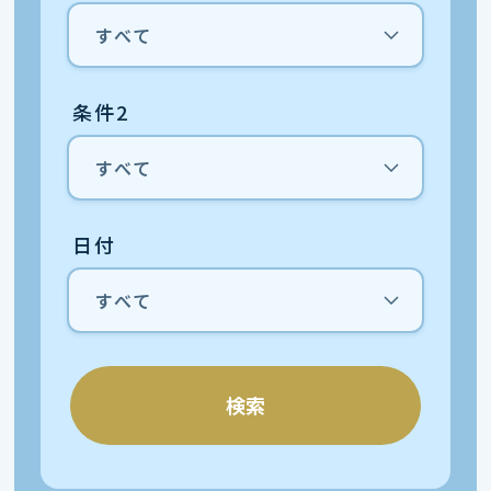
条件2
日付
検索