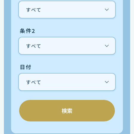
条件2
日付
検索