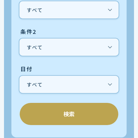
条件2
日付
検索