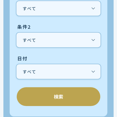
条件2
日付
検索