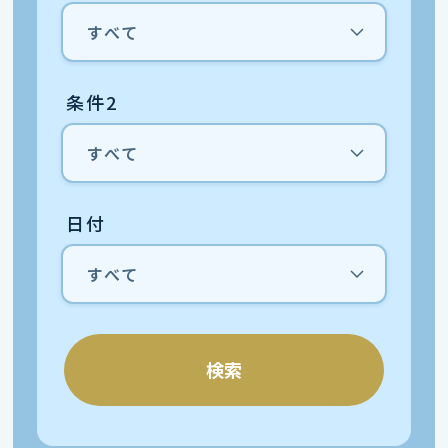
条件2
日付
検索