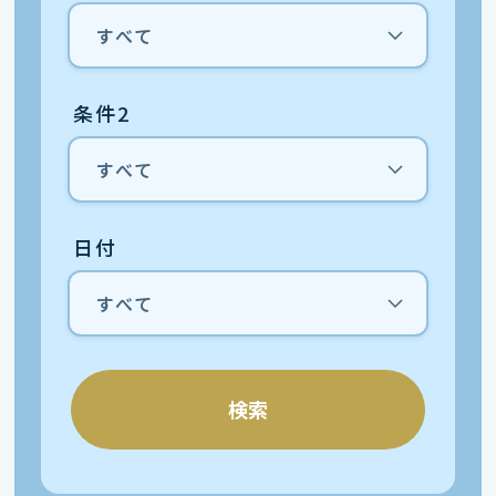
条件2
日付
検索