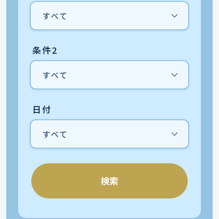
条件2
日付
検索