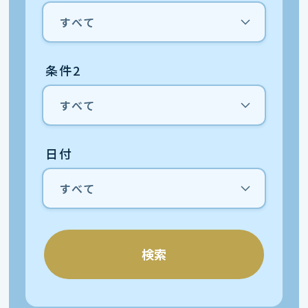
条件2
日付
検索