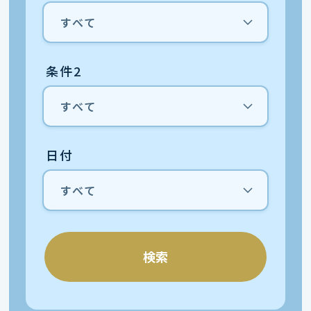
条件2
日付
検索